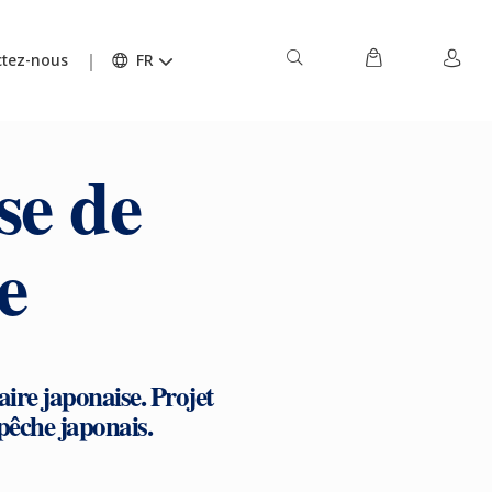
tez-nous
FR
e de
e
ire japonaise. Projet
a pêche japonais.