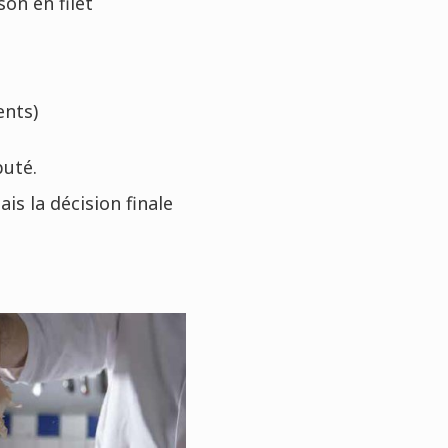
on en filet
ents)
puté.
s la décision finale