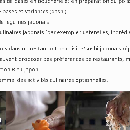
es de bases en boucherie et en préparation du poiss
 bases et variantes (dashi)
 de légumes japonais
linaires japonais (par exemple : ustensiles, ingrédi
is dans un restaurant de cuisine/sushi japonais ré
euvent proposer des préférences de restaurants, mai
rdon Bleu Japon.
mme, des activités culinaires optionnelles.