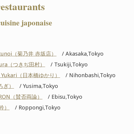
restaurants
uisine japonaise
Kikunoi（菊乃井 赤坂店）
/ Akasaka,Tokyo
tamura（つきぢ田村）
/ Tsukiji,Tokyo
hi Yukari（日本橋ゆかり）
/ Nihonbashi,Tokyo
くろぎ）
/ Yusima,Tokyo
YORON（賛否両論）
/ Ebisu,Tokyo
龍吟）
/ Roppongi,Tokyo