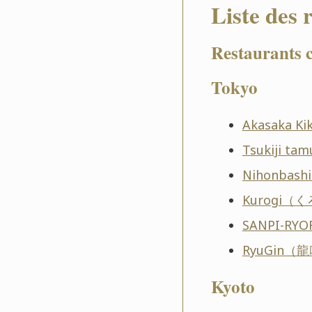
Liste des 
Restaurants c
Tokyo
Akasaka 
Tsukiji 
Nihonbas
Kurogi（
SANPI-R
RyuGin（
Kyoto