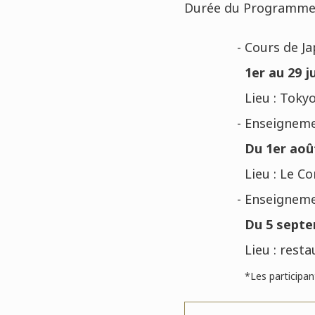
Durée du Programme : 
- Cours de J
1er au 29 ju
Lieu : Toky
- Enseigneme
Du 1er aoû
Lieu : Le C
- Enseigneme
Du 5 septem
Lieu : rest
*L
es participa