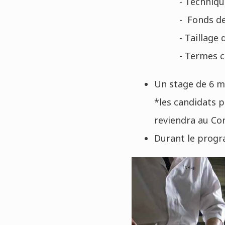
- Techniqu
- Fonds de
- Taillage
- Termes cu
Un stage de 6 mo
*les candidats p
reviendra au Co
Durant le progra