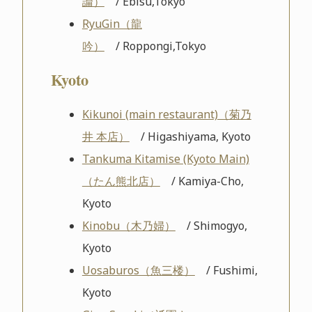
論）
/ Ebisu,Tokyo
RyuGin（龍
吟）
/ Roppongi,Tokyo
Kyoto
Kikunoi (main restaurant)（菊乃
井 本店）
/ Higashiyama, Kyoto
Tankuma Kitamise (Kyoto Main)
（たん熊北店）
/ Kamiya-Cho,
Kyoto
Kinobu（木乃婦）
/ Shimogyo,
Kyoto
Uosaburos（魚三楼）
/ Fushimi,
Kyoto