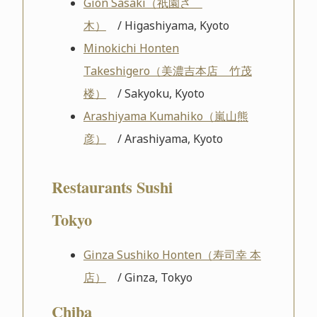
Gion Sasaki（祇園さゝ
木）
/ Higashiyama, Kyoto
Minokichi Honten
Takeshigero（美濃吉本店 竹茂
楼）
/ Sakyoku, Kyoto
Arashiyama Kumahiko（嵐山熊
彦）
/ Arashiyama, Kyoto
Restaurants Sushi
Tokyo
Ginza Sushiko Honten（寿司幸 本
店）
/ Ginza, Tokyo
Chiba