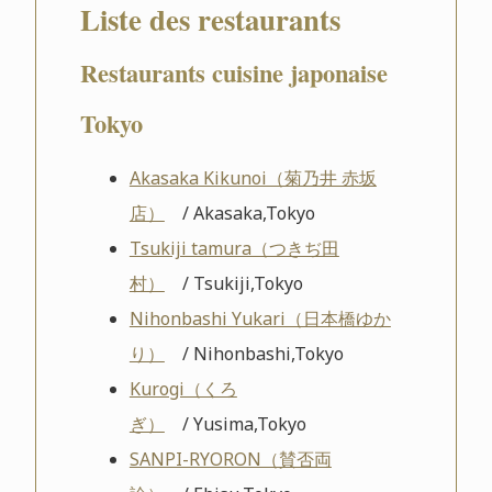
Liste des restaurants
Restaurants cuisine japonaise
Tokyo
Akasaka Kikunoi（菊乃井 赤坂
店）
/ Akasaka,Tokyo
Tsukiji tamura（つきぢ田
村）
/ Tsukiji,Tokyo
Nihonbashi Yukari（日本橋ゆか
り）
/ Nihonbashi,Tokyo
Kurogi（くろ
ぎ）
/ Yusima,Tokyo
SANPI-RYORON（賛否両