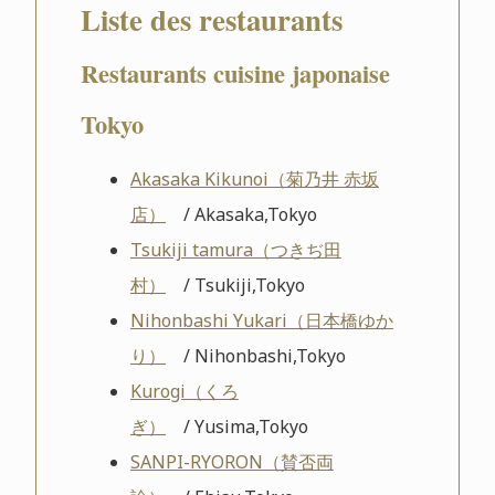
Liste des restaurants
Restaurants cuisine japonaise
Tokyo
Akasaka Kikunoi（菊乃井 赤坂
店）
/ Akasaka,Tokyo
Tsukiji tamura（つきぢ田
村）
/ Tsukiji,Tokyo
Nihonbashi Yukari（日本橋ゆか
り）
/ Nihonbashi,Tokyo
Kurogi（くろ
ぎ）
/ Yusima,Tokyo
SANPI-RYORON（賛否両