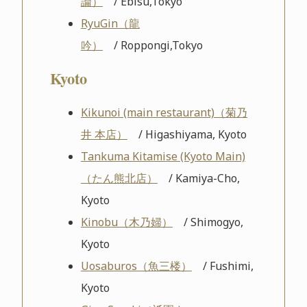
論）
/ Ebisu,Tokyo
RyuGin（龍
吟）
/ Roppongi,Tokyo
Kyoto
Kikunoi (main restaurant)（菊乃
井 本店）
/ Higashiyama, Kyoto
Tankuma Kitamise (Kyoto Main)
（たん熊北店）
/ Kamiya-Cho,
Kyoto
Kinobu（木乃婦）
/ Shimogyo,
Kyoto
Uosaburos（魚三楼）
/ Fushimi,
Kyoto