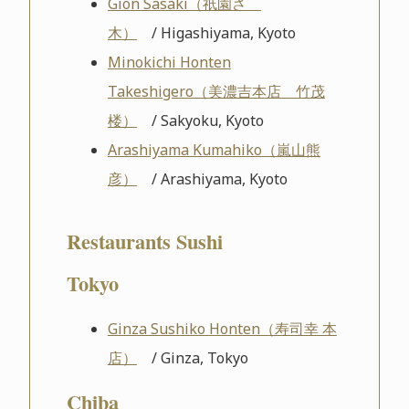
Gion Sasaki（祇園さゝ
木）
/ Higashiyama, Kyoto
Minokichi Honten
Takeshigero（美濃吉本店 竹茂
楼）
/ Sakyoku, Kyoto
Arashiyama Kumahiko（嵐山熊
彦）
/ Arashiyama, Kyoto
Restaurants Sushi
Tokyo
Ginza Sushiko Honten（寿司幸 本
店）
/ Ginza, Tokyo
Chiba