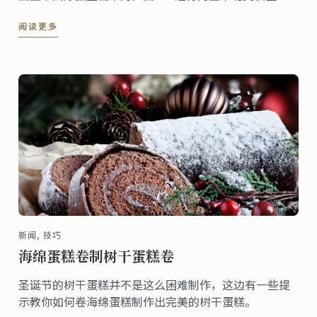
正式停止招生，现任学生权益将不受影响。CEC蓝带北
阅读更多
美最后一次入学学期为2016年1月份。
新闻, 技巧
海绵蛋糕卷制树干蛋糕卷
圣诞节的树干蛋糕并不是这么困难制作，这边有一些提
示教你如何卷海绵蛋糕制作出完美的树干蛋糕。