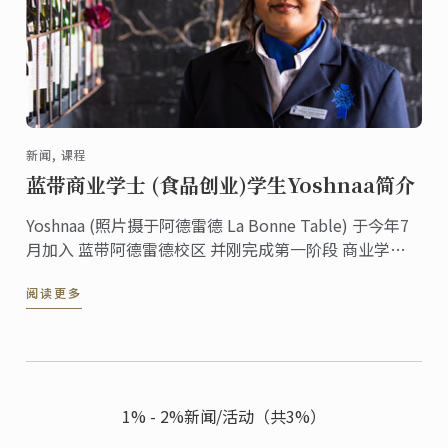
新闻, 课程
蓝带商业学士 (食品创业)学生Yoshnaa简介
Yoshnaa (照片摄于阿德雷德 La Bonne Table) 于今年7
月加入 蓝带阿德雷德校区 并刚完成第一阶段 商业学士
(食品创业) 课程。他已经学习了食品生产，沟通，商务
阅读更多
金融，食品及饮品管理，品酒和美食。根据他的学习研
究，Yoshnaa参与精品啤酒品牌的开发和推广，并享有参
与浏览阿德雷德为他行业专题的一部分。
1% - 2%新闻/活动（共3%）