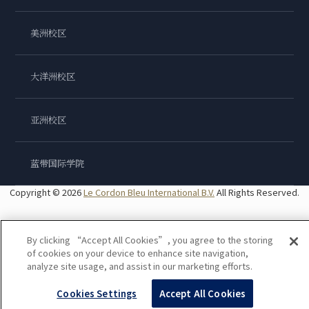
美洲校区
大洋洲校区
亚洲校区
蓝带国际学院
Copyright © 2026
Le Cordon Bleu International B.V.
All Rights Reserved.
By clicking “Accept All Cookies”, you agree to the storing
of cookies on your device to enhance site navigation,
analyze site usage, and assist in our marketing efforts.
Cookies Settings
Accept All Cookies