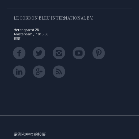
LE CORDON BLEU INTERNATIONAL B.V.
Herengracht 28
Amsterdam , 1015 BL
荷蘭
歐洲和中東的校區