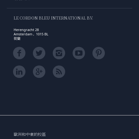
LE CORDON BLEU INTERNATIONAL B.V.
Herengracht 28
Amsterdam , 1015 BL
荷蘭
歐洲和中東的校區