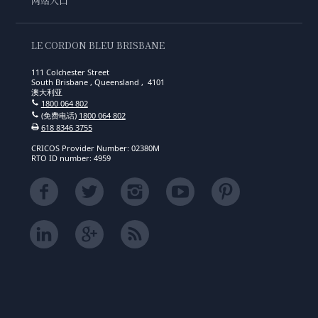
网站入口
LE CORDON BLEU BRISBANE
111 Colchester Street
South Brisbane , Queensland , 4101
澳大利亚
1800 064 802
(免费电话)
1800 064 802
618 8346 3755
CRICOS Provider Number: 02380M
RTO ID number: 4959