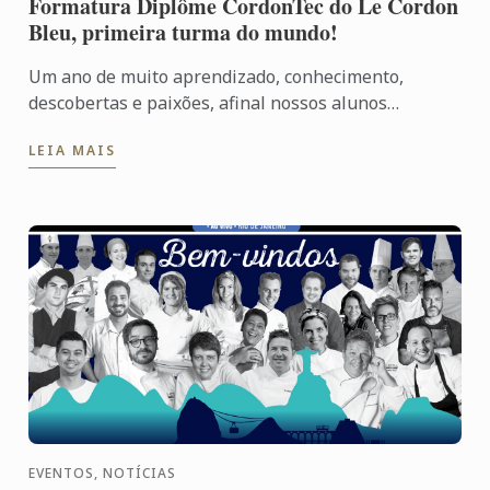
Formatura Diplôme CordonTec do Le Cordon
Bleu, primeira turma do mundo!
Um ano de muito aprendizado, conhecimento,
descobertas e paixões, afinal nossos alunos
exploraram todas as áreas da gastronomia: Cozinha,
LEIA MAIS
Pâtisserie, ...
EVENTOS, NOTÍCIAS