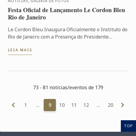
NOTÍCIAS, GALERIA DE FOTOS
Festa Oficial de Lançamento Le Cordon Bleu
Rio de Janeiro
Le Cordon Bleu Inaugura Oficialmente o Instituto do
Rio de Janeiro com a Presença do Presidente
Mundial André Cointreau O Instituto de Artes
LEIA MAIS
Culinárias Le ...
73 - 81 notícias/eventos de 179
1
…
9
10
11
12
…
20
TOP