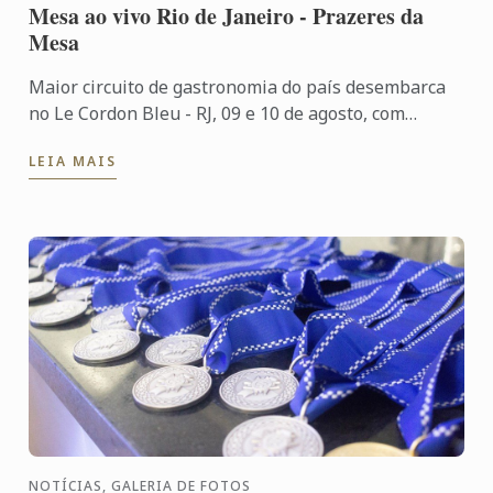
Mesa ao vivo Rio de Janeiro - Prazeres da
Mesa
Maior circuito de gastronomia do país desembarca
no Le Cordon Bleu - RJ, 09 e 10 de agosto, com
programação que envolverá grandes nomes da
LEIA MAIS
cozinha nacional e ...
NOTÍCIAS, GALERIA DE FOTOS