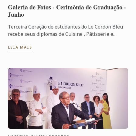
Galeria de Fotos - Cerimônia de Graduação -
Junho
Terceira Geração de estudantes do Le Cordon Bleu
recebe seus diplomas de Cuisine , Pâtisserie e
Grand Diplôme Veja tudo o que aconteceu em nossa
LEIA MAIS
cerimônia.