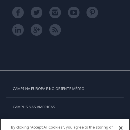
CAMPI NA EUROPA E NO ORIENTE MÉDIO
CAMPUS NAS AMÉRICAS
CAMPUS NA OCEANIA
By clicking “Accept All Cookies”, you agree to the storing of