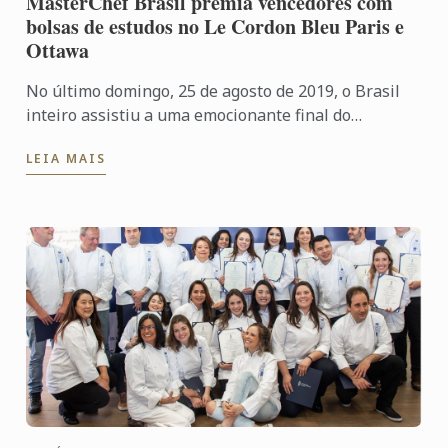
MasterChef Brasil premia vencedores com
bolsas de estudos no Le Cordon Bleu Paris e
Ottawa
No último domingo, 25 de agosto de 2019, o Brasil
inteiro assistiu a uma emocionante final do
MasterChef Brasil Amadores! Os finalistas Rodrigo e
LEIA MAIS
Lorena, ...