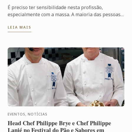
É preciso ter sensibilidade nesta profissão,
especialmente com a massa. A maioria das pessoas
consideram a panificação uma arte bruta quando
LEIA MAIS
compraram com a ...
EVENTOS, NOTÍCIAS
Head Chef Philippe Brye e Chef Philippe
Lanié no Festival do Pão e Sabores em