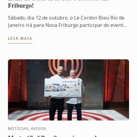
Friburgo!
Sábado, dia 12 de outubro, o Le Cordon Bleu Rio de
Janeiro irá para Nova Friburgo participar do evento
Festival do Pão e Sabores com duas aulas show
LEIA MAIS
especiais ...
NOTÍCIAS, AVISOS