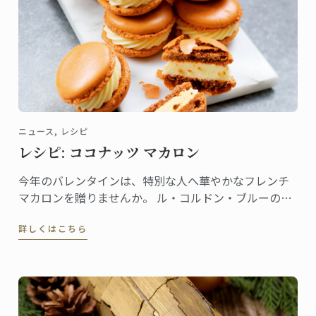
ニュース, レシピ
レシピ: ココナッツ マカロン
今年のバレンタインは、特別な人へ華やかなフレンチ
マカロンを贈りませんか。 ル・コルドン・ブルーの書
籍『Pastry School』（Larousse社刊）から、ココナッ
詳しくはこちら
ツ マカロンのレシピをご紹介しましょう。