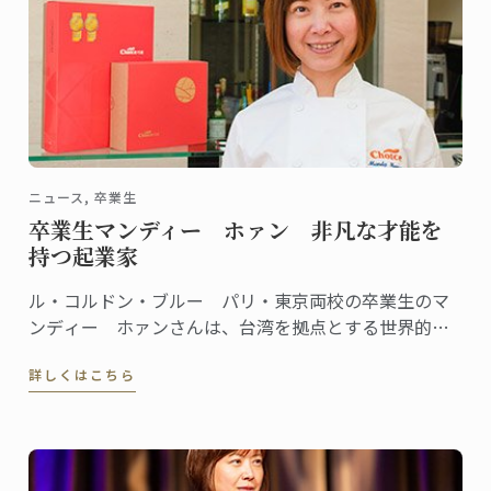
ニュース, 卒業生
卒業生マンディー ホァン 非凡な才能を
持つ起業家
ル・コルドン・ブルー パリ・東京両校の卒業生のマ
ンディー ホァンさんは、台湾を拠点とする世界的に
有名なグルメグラノーラブランドChoiceを創設、会長
詳しくはこちら
であります。