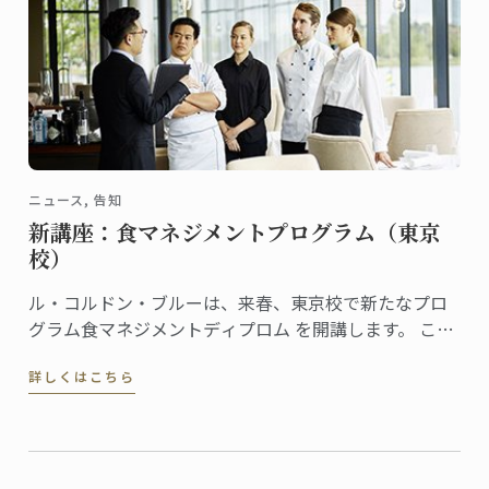
ニュース, 告知
新講座：食マネジメントプログラム（東京
校）
ル・コルドン・ブルーは、来春、東京校で新たなプロ
グラム食マネジメントディプロム を開講します。 この
新プログラムでは、本校のディプロマを習得した生徒
詳しくはこちら
が、レストラン、製菓店、フードビジネスなどを開業
し経営していくために必要なスキルを身につけること
を目的としています。