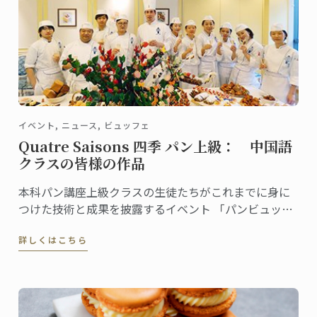
イベント, ニュース, ビュッフェ
Quatre Saisons 四季 パン上級： 中国語
クラスの皆様の作品
本科パン講座上級クラスの生徒たちがこれまでに身に
つけた技術と成果を披露するイベント 「パンビュッフ
ェ」。 各クラスでテーマを決め、作ったピエスや一口
詳しくはこちら
サイズのパンをプレゼンテーション。