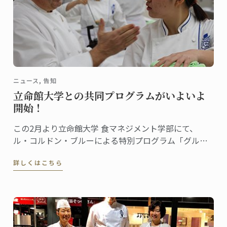
ニュース, 告知
立命館大学との共同プログラムがいよいよ
開始！
この2月より立命館大学 食マネジメント学部にて、
ル・コルドン・ブルーによる特別プログラム「グルー
バル・カリナリーアーツ・アンド・マネジメント・プ
詳しくはこちら
ログラム」がスタート。