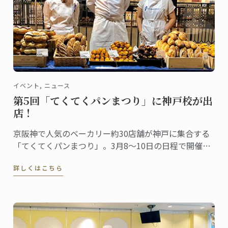
イベント, ニュース
第5回「てくてくパンまつり」に神戸校が出
店！
京阪神で人気のベーカリー約30店舗が神戸に集合する
「てくてくパンまつり」。3月8～10日の日程で開催さ
れ、今回は第5回目。関西のパン好きが楽しみにするイ
詳しくはこちら
ベントとしてすっかり定着しました。ル･コルドン･ブ
ルー神戸校は、最終日の10日（日）にこの「第5回 て
くてくパンまつり」に出店します。