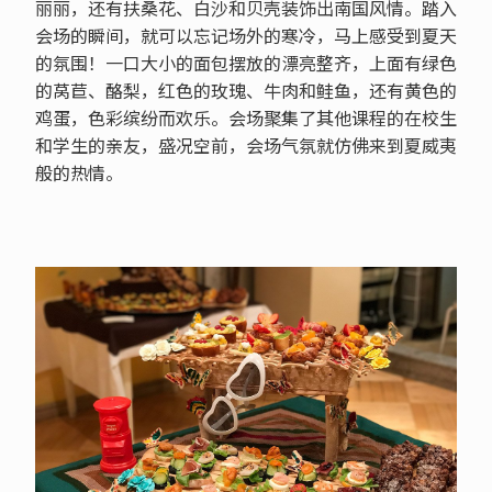
丽丽，还有扶桑花、白沙和贝壳装饰出南国风情。踏入
会场的瞬间，就可以忘记场外的寒冷，马上感受到夏天
的氛围！一口大小的面包摆放的漂亮整齐，上面有绿色
的莴苣、酪梨，红色的玫瑰、牛肉和鲑鱼，还有黄色的
鸡蛋，色彩缤纷而欢乐。会场聚集了其他课程的在校生
和学生的亲友，盛况空前，会场气氛就仿佛来到夏威夷
般的热情。