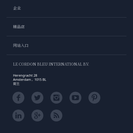
企业
精品店
网站入口
LE CORDON BLEU INTERNATIONAL B.V.
Herengracht 28
Amsterdam , 1015 BL
荷兰