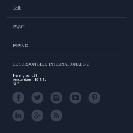
企业
精品店
网站入口
LE CORDON BLEU INTERNATIONAL B.V.
Herengracht 28
Amsterdam , 1015 BL
荷兰