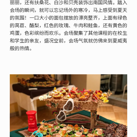
丽丽，还有扶桑花、白沙和贝壳装饰出南国风情。踏入
会场的瞬间，就可以忘记场外的寒冷，马上感受到夏天
的氛围！一口大小的面包摆放的漂亮整齐，上面有绿色
的莴苣、酪梨，红色的玫瑰、牛肉和鲑鱼，还有黄色的
鸡蛋，色彩缤纷而欢乐。会场聚集了其他课程的在校生
和学生的亲友，盛况空前，会场气氛就仿佛来到夏威夷
般的热情。