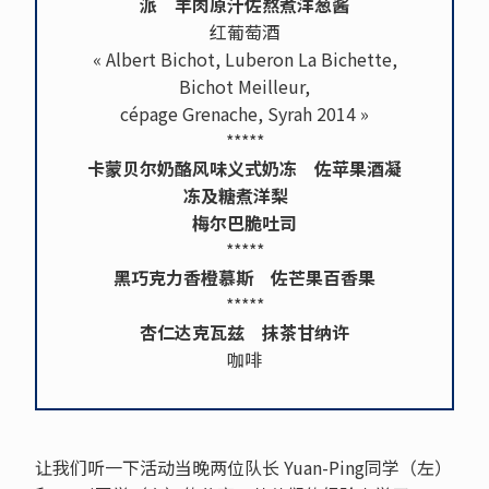
派 羊肉原汁佐熬煮洋葱酱
红葡萄酒
« Albert Bichot, Luberon La Bichette,
Bichot Meilleur,
cépage Grenache, Syrah 2014 »
*****
卡蒙贝尔奶酪风味义式奶冻 佐苹果酒凝
冻及糖煮洋梨
梅尔巴脆吐司
*****
黑巧克力香橙慕斯 佐芒果百香果
*****
杏仁达克瓦兹 抹茶甘纳许
咖啡
让我们听一下活动当晚两位队长 Yuan-Ping同学（左）