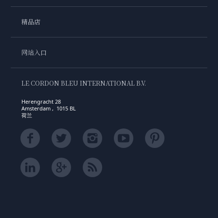
精品店
网站入口
LE CORDON BLEU INTERNATIONAL B.V.
Herengracht 28
Amsterdam , 1015 BL
荷兰