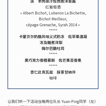
派 羊肉原汁佐熬煮洋葱酱
红葡萄酒
« Albert Bichot, Luberon La Bichette,
Bichot Meilleur,
cépage Grenache, Syrah 2014 »
*****
卡蒙贝尔奶酪风味义式奶冻 佐苹果酒凝
冻及糖煮洋梨
梅尔巴脆吐司
*****
黑巧克力香橙慕斯 佐芒果百香果
*****
杏仁达克瓦兹 抹茶甘纳许
咖啡
让我们听一下活动当晚两位队长 Yuan-Ping同学（左）