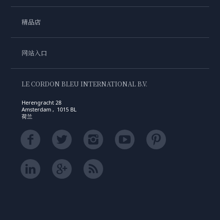
精品店
网站入口
LE CORDON BLEU INTERNATIONAL B.V.
Herengracht 28
Amsterdam , 1015 BL
荷兰