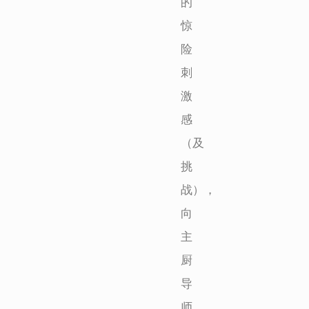
的
惊
险
刺
激
感
（及
挑
战），
向
主
厨
导
师