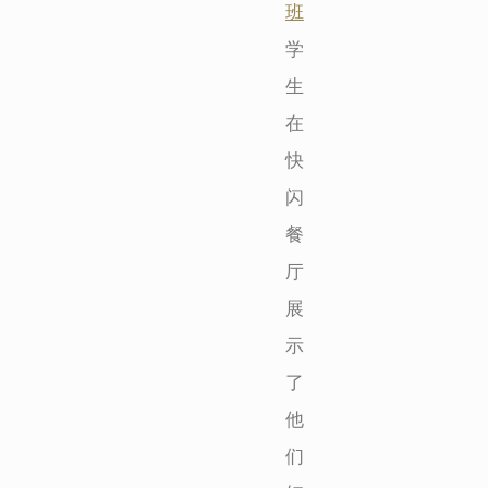
班
学
生
在
快
闪
餐
厅
展
示
了
他
们