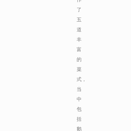
了
五
道
丰
富
的
菜
式，
当
中
包
括
鹅