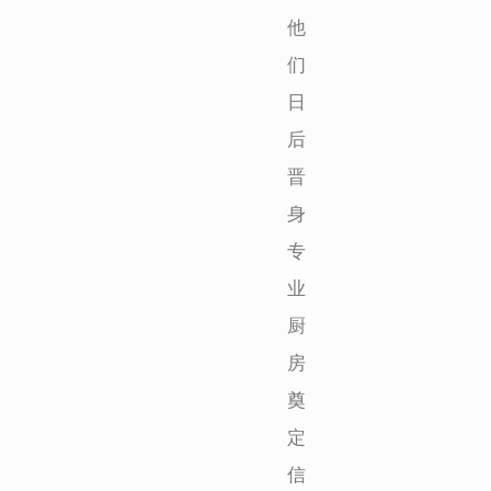
他
们
日
后
晋
身
专
业
厨
房
奠
定
信