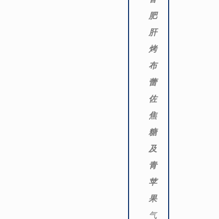
肥
肝
烤
布
蕾
佐
焦
糖
及
青
苹
果
气