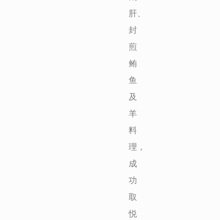
肝、
封
煎
鲔
鱼
及
羊
料
理，
成
功
取
悦