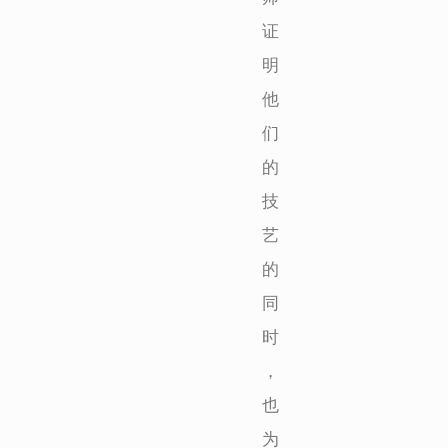
证
明
他
们
的
技
艺
的
同
时
，
也
为