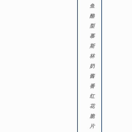
鱼
酪
梨
慕
斯
林
奶
酱
番
红
花
脆
片