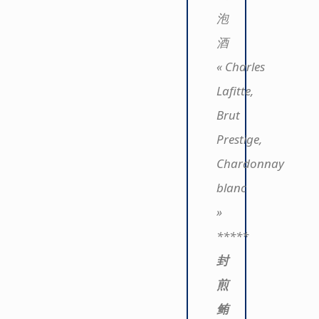
泡
酒
« Charles
Lafitte,
Brut
Prestige,
Chardonnay
blanc
»
*****
封
煎
鲔