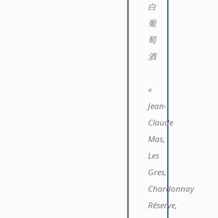
白
葡
萄
酒
«
Jean-
Claude
Mas,
Les
Gres,
Chardonnay
Réserve,