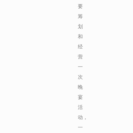
要
筹
划
和
经
营
一
次
晚
宴
活
动，
一