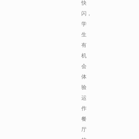
快
闪，
学
生
有
机
会
体
验
运
作
餐
厅