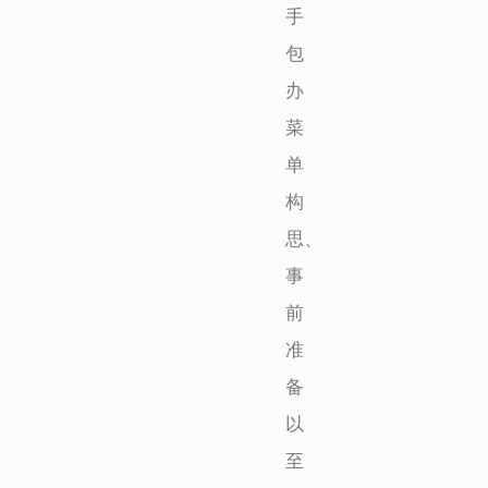
手
包
办
菜
单
构
思、
事
前
准
备
以
至