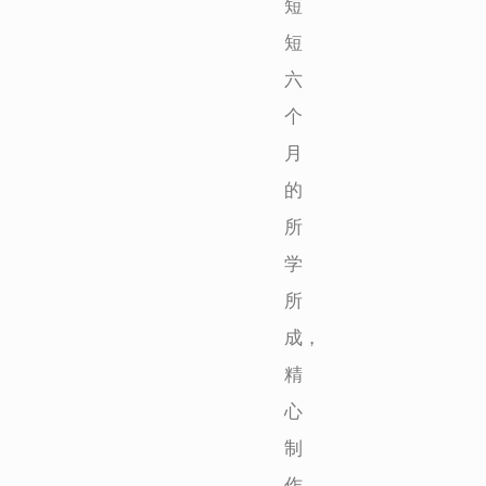
短
短
六
个
月
的
所
学
所
成，
精
心
制
作