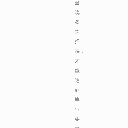
当
晚
餐
饮
招
待，
才
能
达
到
毕
业
要