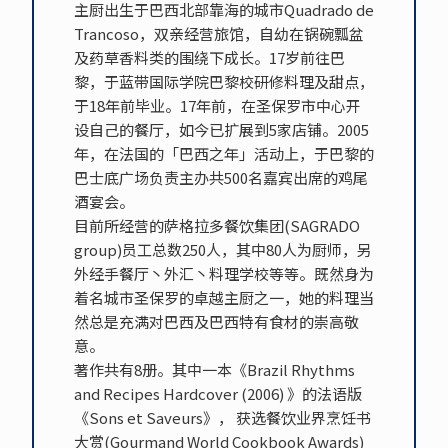
主厨出生于巴西北部靠海的城市Quadrado de
Trancoso，双亲经营旅馆，自幼在锅碗瓢盆
及药草香料类的围绕下成长。17岁前往巴
黎，于蓝带国际学院巴黎校研修料理及甜点，
于18年前毕业。17年前，在圣保罗市中心开
设自己的餐厅，如今已扩展到5家店铺。2005
年，在法国的「巴西之年」活动上，于巴黎的
巴士底广场负责主办共500名嘉宾出席的鸡尾
酒宴会。
目前所经营的萨格拉多餐饮集团(SAGRADO
group)员工总数250人，其中80人为厨师，另
外经手餐厅丶外汇丶料理学校等等。既然身为
着名城市圣保罗的卓越主厨之一，她的料理当
然总是充满对巴西及巴西特有食材的崇高敬
意。
著作共有8册。其中一本《Brazil Rhythms
and Recipes Hardcover (2006) 》的法语版
《Sons et Saveurs》， 获选餐饮业界烹饪书
大赏(Gourmand World Cookbook Awards)