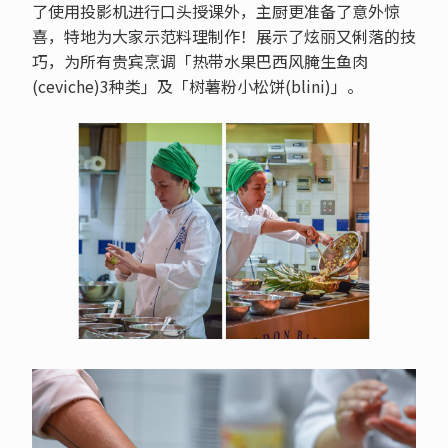
了使用投影机进行口头授课外，主厨更准备了意外惊
喜，特地为大家示范料理制作！展示了炫丽又俐落的技
巧，为所有贵宾烹调「热带水果巴西风腌生鱼肉
(ceviche)3种类」及「树薯粉小松饼(blini)」。