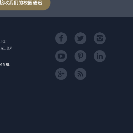
接收我们的校园通迅
LEU
L B.V.
015 BL