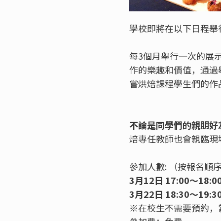
學校即將在以下日程舉
每3個月舉行一次的展
作的樂趣和價值，通過
嘗烘焙課程學生們的作
不論是同學們的親朋好
焙專任教師也會親臨現
參加人數: （按報名順
3月12日 17:00～18:
3月22日 18:30～19:
※在校生不需要預約，