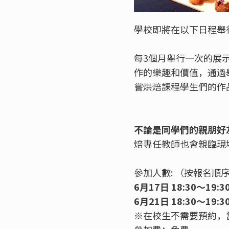
學校即將在以下日程舉
每3個月舉行一次的展
作的樂趣和價值，通過
嘗烘焙課程學生們的作
不論是同學們的親朋好
焙專任教師也會親臨現
參加人數: （按報名順
6月17日
18:30～19:
6月21日 18:30～19:
※在校生不需要預約，