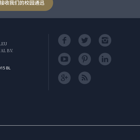
接收我们的校园通迅
LEU
L B.V.
015 BL