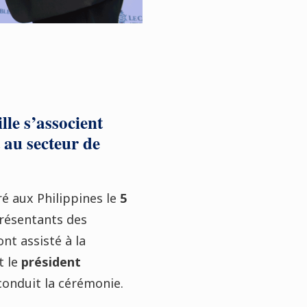
le s’associent
 au secteur de
ré aux Philippines le
5
présentants des
ont assisté à la
et le
président
 conduit la cérémonie.