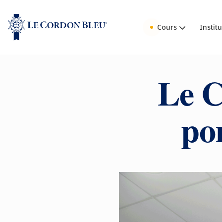
Cours
Institu
Le C
po