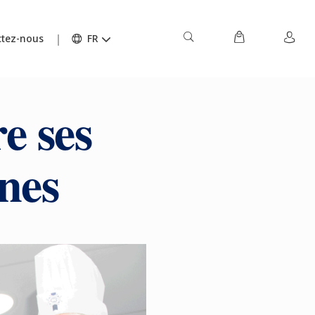
tez-nous
FR
e ses
nes