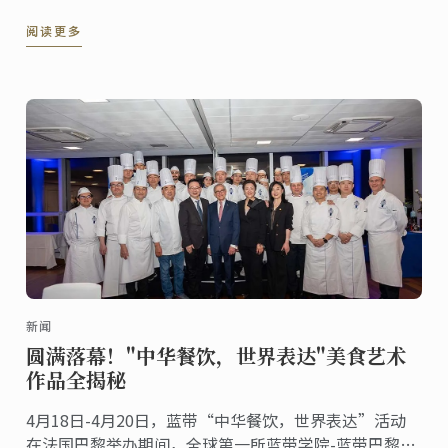
区也见证了《奔流：从上海出发——全球城市人文对话》
阅读更多
首季火热启幕！
新闻
圆满落幕！"中华餐饮，世界表达"美食艺术
作品全揭秘
4月18日-4月20日，蓝带“中华餐饮，世界表达”活动
在法国巴黎举办期间，全球第一所蓝带学院-蓝带巴黎校