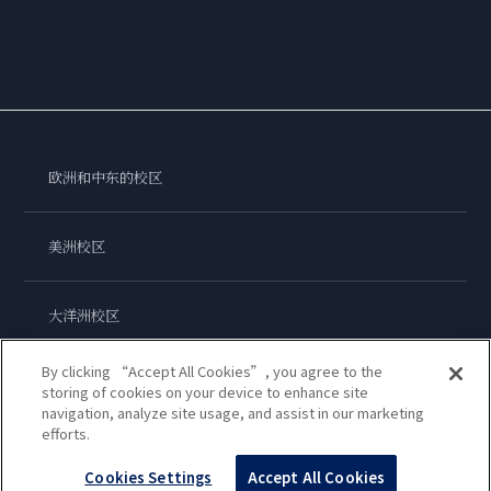
欧洲和中东的校区
美洲校区
大洋洲校区
By clicking “Accept All Cookies”, you agree to the
亚洲校区
storing of cookies on your device to enhance site
navigation, analyze site usage, and assist in our marketing
efforts.
蓝带国际学院
Cookies Settings
Accept All Cookies