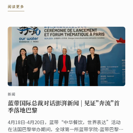
学院投资意向签署仪式在位于杨浦滨江的蓝带品牌展示
阅读更多
中心成功举行。
新闻
蓝带国际总裁对话澎湃新闻 | 见证"奔流"首
季落地巴黎
4月18日-4月20日，蓝带“中华餐饮，世界表达”活动
在法国巴黎举办期间，全球第一所蓝带学院-蓝带巴黎校