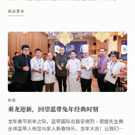
经在餐饮业中或独挡一面，或创业多年，或本就研习餐
阅读更多
饮、厨艺专业的职人选择蓝带作为他们进一步提升专业
知识技能。
新闻
乘龙迎新，回望蓝带兔年经典时刻
龙年春节到来之际，蓝带国际总裁安德烈·君度先生携
全体蓝带人祝您与家人新春快乐，龙年大吉！让我们一