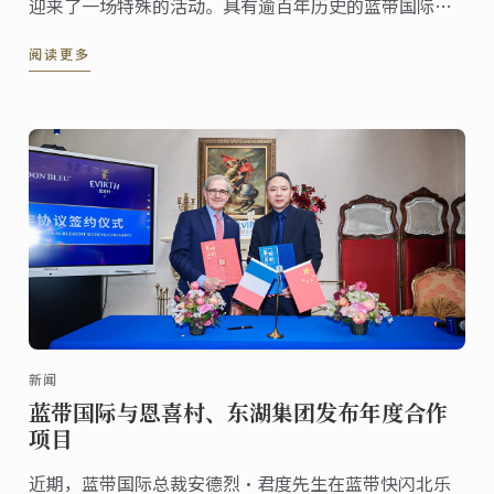
迎来了一场特殊的活动。具有逾百年历史的蓝带国际学
院将其全球品牌展示中心落户在此，杨浦区委书记薛
阅读更多
侃，杨浦区委副书记、区长周海鹰与蓝带国际总裁安德
烈·君度先生共同为该中心揭幕。
新闻
蓝带国际与恩喜村、东湖集团发布年度合作
项目
近期，蓝带国际总裁安德烈·君度先生在蓝带快闪北乐