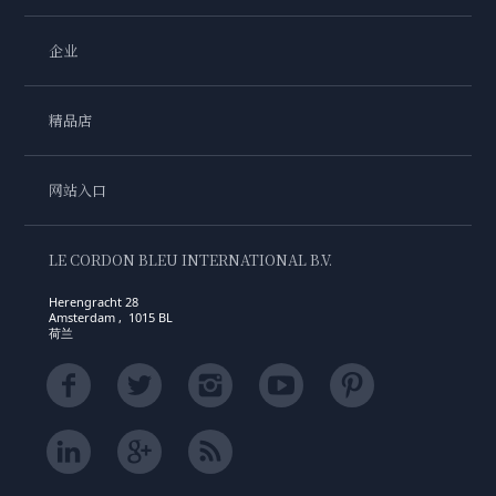
企业
精品店
网站入口
LE CORDON BLEU INTERNATIONAL B.V.
Herengracht 28
Amsterdam , 1015 BL
荷兰