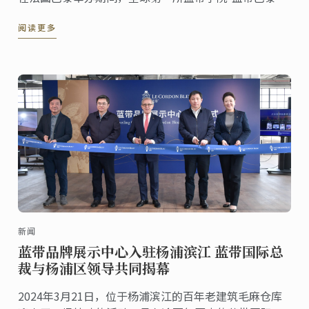
区也见证了《奔流：从上海出发——全球城市人文对话》
阅读更多
首季火热启幕！
新闻
蓝带品牌展示中心入驻杨浦滨江 蓝带国际总
裁与杨浦区领导共同揭幕
2024年3月21日，位于杨浦滨江的百年老建筑毛麻仓库