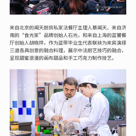
来自北京的闻天厨房私家法餐厅主理人蔡闻天、来自济
南的“食光家”品牌创始人石光，和来自上海的蓝饕餐
厅创始人胡晓烨，作为蓝带毕业生代表联袂为来宾演绎
三道各具创意的融合料理，展示中法厨艺技巧的融合，
呈现甜蜜浪漫的画布甜品和手工巧克力制作技艺。