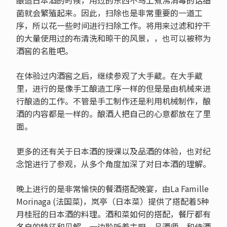
菌就会繁殖起来。因此，扫除也是非常重要的一道工
序，所以花一些时间进行扫除工作。将用来过滤和拧干
的大量使用过的布清洗和晾干的风景，，也可以被称为
酒窖的名胜吧。
在体验过内酒窖之后，继续参观了大手蔵。在大手蔵
里，进行的是像手工酿造工序一样的但是是由机械来进
行酿造的工作。不管是手工制作还是利用机械制作，酿
酒的内容都是一样的。酿酒人把自己的心意都放在了里
面。
更多的还有关于日本酒的授课以及品酒的体验，也对纪
念馆进行了参观，从多个角度加深了对日本酒的理解。
晚上进行的是非常愉快的餐酒搭配晚宴，由La Famille
Morinaga (法国菜)，岚亭（日本菜）提供了搭配着5种
月桂冠的日本酒的料理。酒和菜如何的搭配，餐厅都有
各自的特征和见解，一边聆听着主厨，品酒师，和侍酒