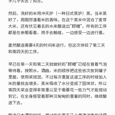
手几乎失去了知觉。
然后，洗好的米用冲天炉（一种日式蒸炉）蒸。当米蒸
好了，周围弥漫着米的香味。在这个蒸米中混合了麦芽
大米，还有伏见著名的水来酿造出"醪糟"。所有的工序
都是在亲眼看着，用手去触碰，一边感受一边进行着。
虽然酿造需要4天的时间来进行，但这次体验了第三天
和第四天的工序。
早已在第一天和第二天就做好的"醪糟"已经在冒着气泡
等待着。按照水，酒曲，米的顺序把这些依次放到罐子
里面，使用桨搅混，不过每次重复这道工序的时候加入
米的量就会增多，蒸米吸收了水分变成了固体状，所以
第四天桨会变得非常重以至于需要花一些力气才能搅动
到它。在全身感受着那种沉甸甸的重量的同时，继续酿
造下去。
酿造日本酒的时候，用过的东西不马上煮沸消毒的话细