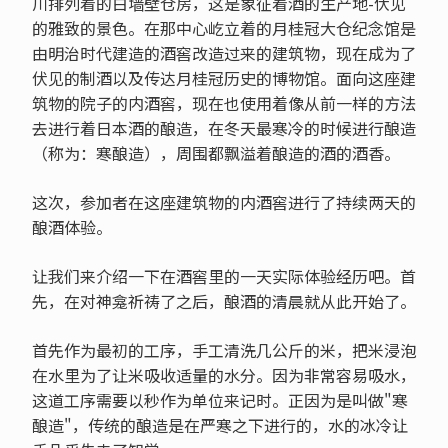
川排列着的白墙壁仓房，这是象征着酒的生产地-伏见
的雅致的景色。在那中心屹立着的月桂冠大仓纪念馆是
由明治时代建造的酒窖改造过来的建筑物，现在成为了
伏见的制酒以及传达月桂冠历史的博物馆。面向这座建
筑物的院子的内酒窖，现在也使用着像从前一样的方法
去进行着日本酒的酿造，在冬天最寒冷的时候进行酿造
（称为：寒酿造），周围都飘溢着酿造的酒的酒香。
这次，参加者在这座建筑物的内酒窖进行了持续两天的
酿酒体验。
让我们来介绍一下在酒窖里的一天实际体验经历吧。首
先，在对神龛祈祷了之后，酿酒的清晨就从此开始了。
首先作为最初的工序，手工清洗几公斤的米，把米浸泡
在水里为了让米吸收适量的水分。因为非常容易吸水，
这道工序需要以秒作为单位来记时。正因为是叫做"寒
酿造"，传统的酿造是在严寒之下进行的，水的冰冷让