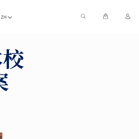
ZH
本校
案