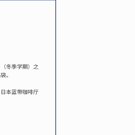
1 月（冬季学期）之
福袋。
、日本蓝带咖啡厅