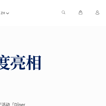
ZH
度亮相
动「Dîner