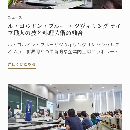
ニュース
ル・コルドン・ブルー × ツヴィリング ナイ
フ職人の技と料理芸術の融合
ル・コルドン・ブルーとツヴィリング J.A. ヘンケルス
という、世界的かつ革新的な企業同士のコラボレーシ
ョンが、何年にもわたる改良を経て、高品質でモダン
詳しくはこちら
なナイフ＆ツールキットを誕生させました。