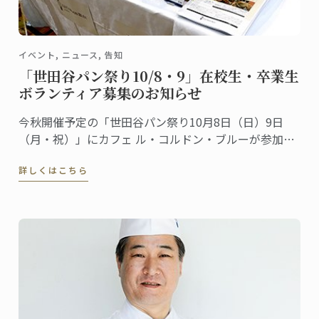
イベント, ニュース, 告知
「世田谷パン祭り10/8・9」在校生・卒業生
ボランティア募集のお知らせ
今秋開催予定の「世田谷パン祭り10月8日（日）9日
（月・祝）」にカフェ ル・コルドン・ブルーが参加し
ます。昨年も多くの方が、私たちのブースに遊びにき
詳しくはこちら
てくださいました。ありがとうございました。さて、
本年も参加するにあたって、パン講座のシェフ講師や
カフェスタッフと一緒に働くボランティアスタッフを
募集します。