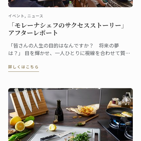
イベント, ニュース
「モレーナシェフのサクセスストーリー」
アフターレポート
「皆さんの人生の目的はなんですか？ 将来の夢
は？」 目を輝かせ、一人ひとりに視線を合わせて質問
する女性シェフ。全身からエネルギッシュなオーラと
詳しくはこちら
存在感が漂います。参加者の回答を聞きながら、温か
く、的確に、またユーモアを交えてコメントし、聴衆
の心をつかんでいきます。