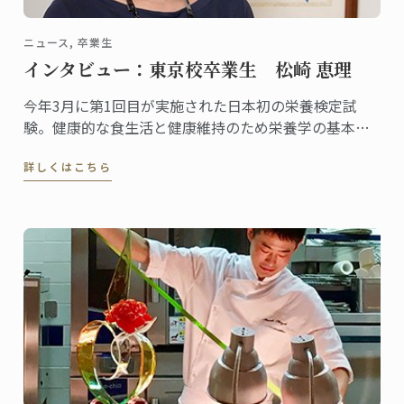
ニュース, 卒業生
インタビュー：東京校卒業生 松崎 恵理
今年3月に第1回目が実施された日本初の栄養検定試
験。健康的な食生活と健康維持のため栄養学の基本を
身につけたい人を対象に資格の認定を行う検定です。
詳しくはこちら
一般社団法人栄養検定協会の代表理事としてこの栄養
検定を主催し、料理研究家としても活躍する松崎恵理
さんは東京校の卒業生。2010年にグランディプロムを
取得しました。