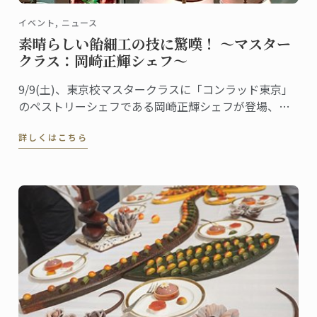
イベント, ニュース
素晴らしい飴細工の技に驚嘆！ ～マスター
クラス：岡崎正輝シェフ～
9/9(土)、東京校マスタークラスに「コンラッド東京」
のペストリーシェフである岡崎正輝シェフが登場、シ
ェフが得意とする飴細工をテーマに講義が行われまし
詳しくはこちら
た。