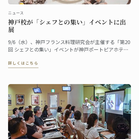
ニュース
神戸校が「シェフとの集い」イベントに出
展
9/6（水）、神戸フランス料理研究会が主催する「第20
回 シェフとの集い」イベントが神戸ポートピアホテル
にて行われ、ル･コルドン･ブルー神戸校がデザートブ
詳しくはこちら
ースを出展しました。