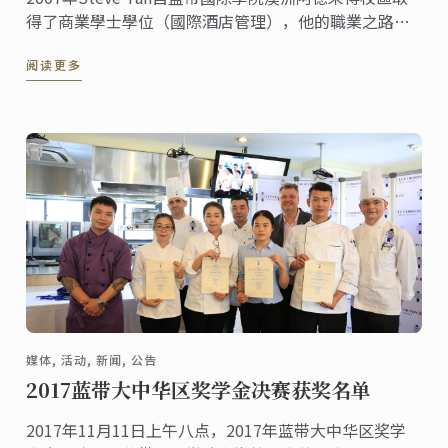
得了商業學士學位（國際酒店管理），他的職業之路專
註於全球精品酒店，而他在短時間內從一名房務員晉升
阅读更多
成為前臺的管理經裡。
媒体, 活动, 新闻, 公告
2017蓝带大中华区奖学金决赛获奖名单
2017年11月11日上午八点，2017年蓝带大中华区奖学