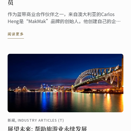
员
作为蓝带商业合作伙伴之一，来自澳大利亚的Carlos
Heng是“MakMak”品牌的创始人。他创建自己的企业
品牌以来，就一直力图将品牌打造得更高端化。这个过
阅读更多
程中，他认为最不可或缺的就是优质的员工。而蓝带毕
业生给了他巨大的支持
新闻, INDUSTRY ARTICLES (T)
展望未來: 帮助旅游业永续发展