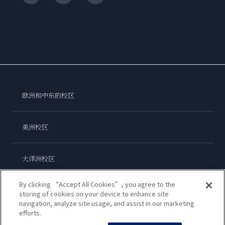
欧洲和中东的校区
美洲校区
大洋洲校区
By clicking “Accept All Cookies”, you agree to the
亚洲校区
storing of cookies on your device to enhance site
navigation, analyze site usage, and assist in our marketing
efforts.
蓝带国际学院