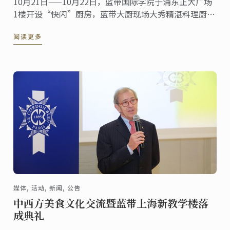
10月21日——10月22日，蓝带国际学院于浦东正大广场
1楼开设“快闪”厨房，蓝带大厨现场大秀精湛料理厨
艺，并推出花样法式面包蛋糕，刚出炉的小甜点们散发
阅读更多
着诱人的香味，围观群众迫不及待地上前品尝，并给予
了很高的评价。
媒体, 活动, 新闻, 公告
中西方美食文化交流暨蓝带上海新教学楼落
成典礼