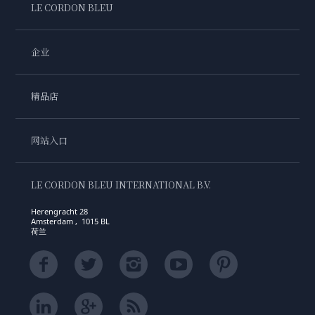
LE CORDON BLEU
企业
精品店
网站入口
LE CORDON BLEU INTERNATIONAL B.V.
Herengracht 28
Amsterdam , 1015 BL
荷兰