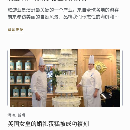
旅游业是澳洲最关键的一个产业，来自全球各地的游客
前来参访美丽的自然风景、品嚐我们标志性的海鲜和极
富盛名的美酒。这个产业每年造就了上千份工作机会和
阅读更多
巨额收益，2017年7月底，我们总计迎来了850万的游客
并带来了406亿元的收入。
活动, 新闻
英国女皇的婚礼蛋糕被成功複刻