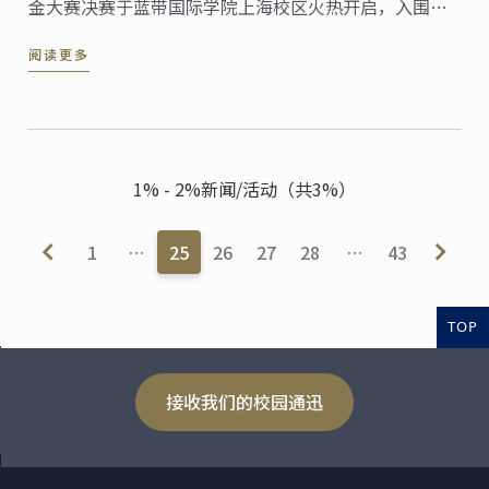
金大赛决赛于蓝带国际学院上海校区火热开启，入围本
次大赛决赛的十五位选手将同台竞技，争夺巴黎、伦
阅读更多
敦、上海、高雄四个蓝带学区的全额奖学金名额。
1% - 2%新闻/活动（共3%）
1
…
25
26
27
28
…
43
TOP
接收我们的校园通迅