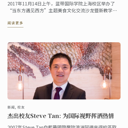
2017年11月14日上午，蓝带国际学院上海校区举办了
“当东方遇见西方”主题美食文化交流沙龙暨新教学楼
落成典礼，蓝带总裁André J. Cointreau亲临校区，另有
阅读更多
现场嘉宾在蓝带专业厨房教室体验制作中西美食。
新闻, 校友
杰出校友Steve Tan: 为国际视野挥洒热情
2007年Steve Tan自藍帶國際學院澳洲阿德來得校區取