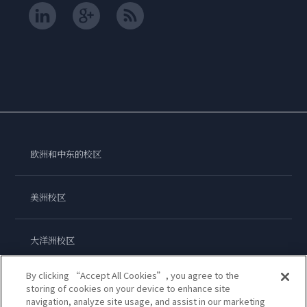
欧洲和中东的校区
美洲校区
大洋洲校区
By clicking “Accept All Cookies”, you agree to the
亚洲校区
storing of cookies on your device to enhance site
navigation, analyze site usage, and assist in our marketing