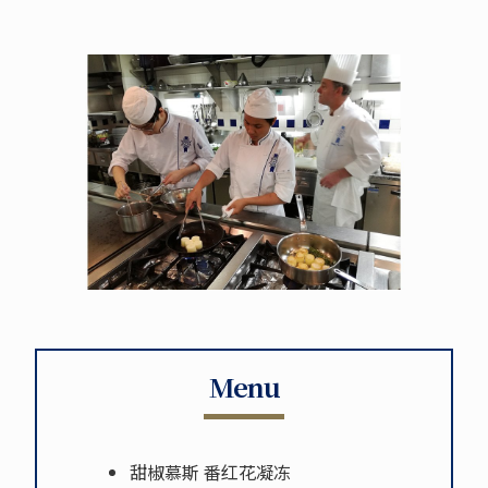
Menu
甜椒慕斯 番红花凝冻