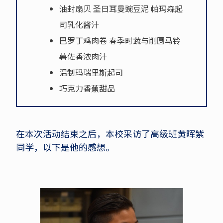
油封扇贝 圣日耳曼豌豆泥 帕玛森起
司乳化酱汁
巴罗丁鸡肉卷 春季时蔬与削圆马铃
薯佐香浓肉汁
温制玛瑞里斯起司
巧克力香蕉甜品
在本次活动结束之后，本校采访了高级班黄晖紫
同学，以下是他的感想。