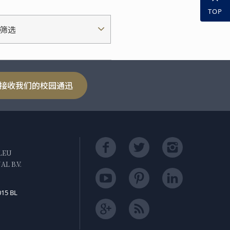
TOP
筛选
接收我们的校园通迅
LEU
L B.V.
015 BL