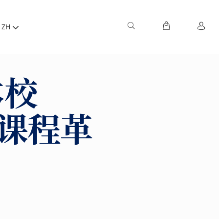
ZH
本校
凭课程革