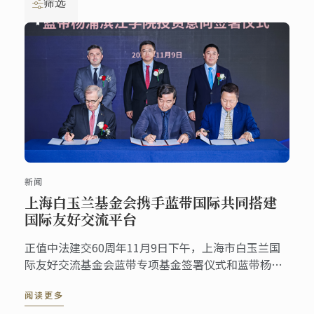
筛选
新闻
上海白玉兰基金会携手蓝带国际共同搭建
国际友好交流平台
正值中法建交60周年11月9日下午，上海市白玉兰国
际友好交流基金会蓝带专项基金签署仪式和蓝带杨浦
滨江学院投资意向签署仪式在位于杨浦滨江的蓝带品
阅读更多
牌展示中心成功举行。