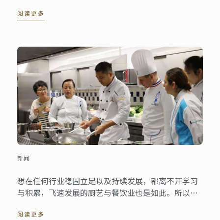
蓝带骑士勋章与年度蓝带大使！
阅读更多
新闻
想在任何行业稳固立足以及持续发展，都离不开学习
与积累，飞速发展的厨艺与餐饮业也是如此。所以许
多已经在餐饮业中或独挡一面，或创业多年，或本就
阅读更多
研习餐饮、厨艺专业的职人选择蓝带作为他们进一步