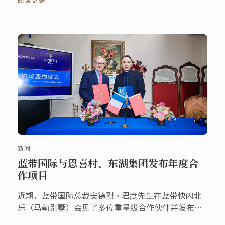
记薛侃，杨浦区委副书记、区长周海鹰与蓝带国际总
裁安德烈·君度先生共同为该中心揭幕。
新闻
蓝带国际与恩喜村、东湖集团发布年度合
作项目
近期，蓝带国际总裁安德烈·君度先生在蓝带快闪北
乐（马勒别墅）会见了多位重量级合作伙伴并发布了
多项全新的年度合作项目。