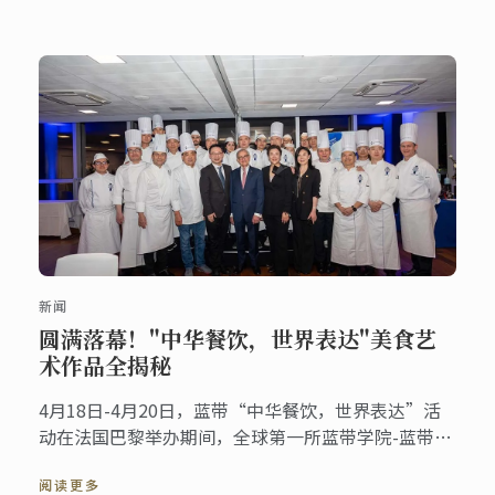
新闻
圆满落幕！"中华餐饮，世界表达"美食艺
术作品全揭秘
4月18日-4月20日，蓝带“中华餐饮，世界表达”活
动在法国巴黎举办期间，全球第一所蓝带学院-蓝带巴
黎校区也见证了《奔流：从上海出发——全球城市人
阅读更多
文对话》首季火热启幕！