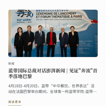
新闻
蓝带国际总裁对话澎湃新闻 | 见证"奔流"首
季落地巴黎
4月18日-4月20日，蓝带“中华餐饮，世界表达”活
动在法国巴黎举办期间，全球第一所蓝带学院-蓝带巴
黎校区也见证了《奔流：从上海出发——全球城市人
阅读更多
文对话》首季火热启幕！