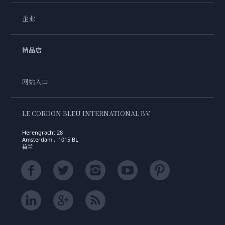
企业
精品店
网站入口
LE CORDON BLEU INTERNATIONAL B.V.
Herengracht 28
Amsterdam , 1015 BL
荷兰