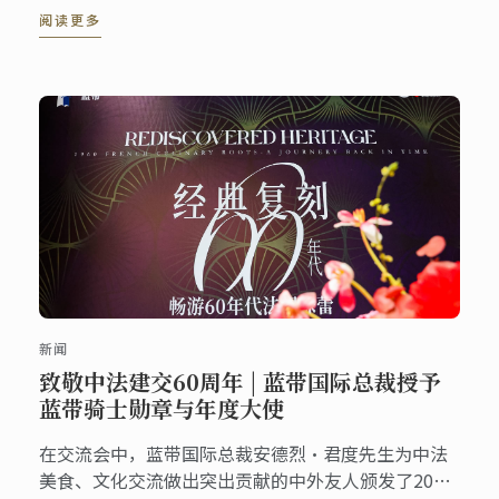
阅读更多
千年市场发展需求的品牌主理人。
新闻
致敬中法建交60周年 | 蓝带国际总裁授予
蓝带骑士勋章与年度大使
在交流会中，蓝带国际总裁安德烈·君度先生为中法
美食、文化交流做出突出贡献的中外友人颁发了2024