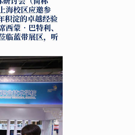
际研讨会（简称
上海校区应邀参
年积淀的卓越经验
席西蒙•巴特利、
莅临蓝带展区，听