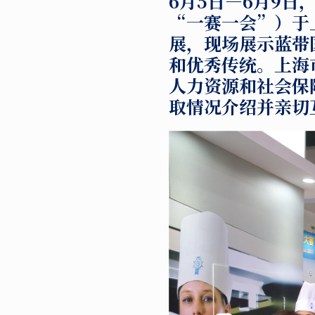
6
月
5
日
—6
月
9
日
“
一赛一会
”
）于
展，现场展示蓝带
和优秀传统。上海
人力资源和社会保
取情况介绍并亲切