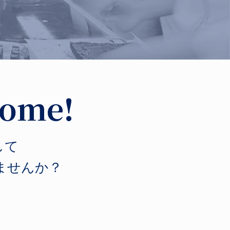
Home!
して
ませんか？