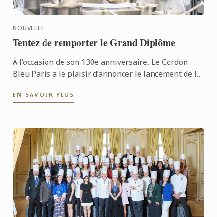
NOUVELLE
Tentez de remporter le Grand Diplôme
À l’occasion de son 130e anniversaire, Le Cordon
Bleu Paris a le plaisir d’annoncer le lancement de la
Bourse 2025, une opportunité inédite pour les
EN SAVOIR PLUS
talents ...