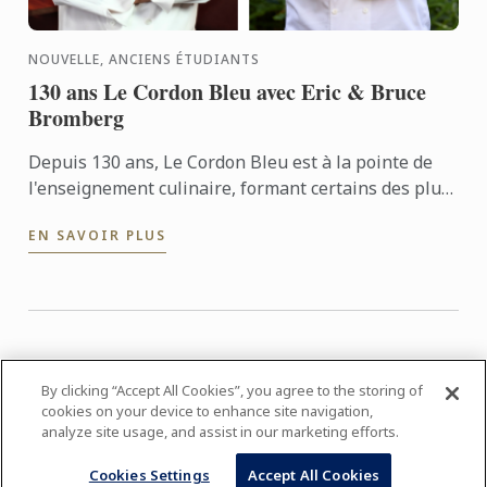
NOUVELLE, ANCIENS ÉTUDIANTS
130 ans Le Cordon Bleu avec Eric & Bruce
Bromberg
Depuis 130 ans, Le Cordon Bleu est à la pointe de
l'enseignement culinaire, formant certains des plus
grands chefs du monde. Parmi ses anciens étudiants
EN SAVOIR PLUS
...
28 - 36 nouvelles/événements de 613
By clicking “Accept All Cookies”, you agree to the storing of
cookies on your device to enhance site navigation,
1
2
3
4
5
6
7
…
69
analyze site usage, and assist in our marketing efforts.
Cookies Settings
Accept All Cookies