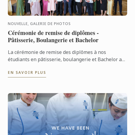
NOUVELLE, GALERIE DE PHOTOS
Cérémonie de remise de diplômes -
Pâtisserie, Boulangerie et Bachelor
La cérémonie de remise des diplômes à nos
étudiants en pâtisserie, boulangerie et Bachelor a
eu lieu le 17 juin. Félicitations à tous les diplômés
EN SAVOIR PLUS
pour leur ...