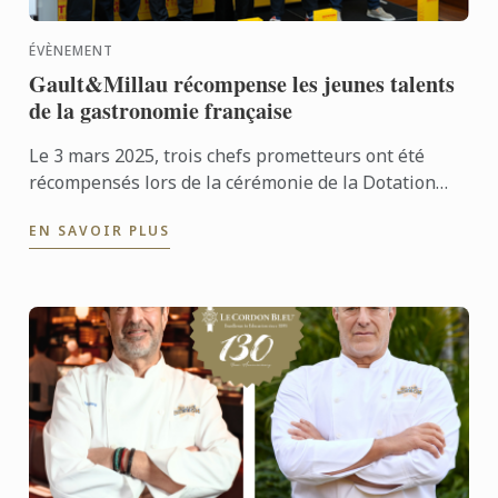
ÉVÈNEMENT
Gault&Millau récompense les jeunes talents
de la gastronomie française
Le 3 mars 2025, trois chefs prometteurs ont été
récompensés lors de la cérémonie de la Dotation
Jeunes Talents, organisée à l'institut Le Cordon
EN SAVOIR PLUS
Bleu ...