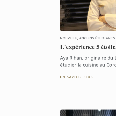
NOUVELLE, ANCIENS ÉTUDIANTS
L'expérience 5 étoile
Aya Rihan, originaire du
étudier la cuisine au Co
2021. Elle a obtenu un 
EN SAVOIR PLUS
Parcours Professionnel. ..