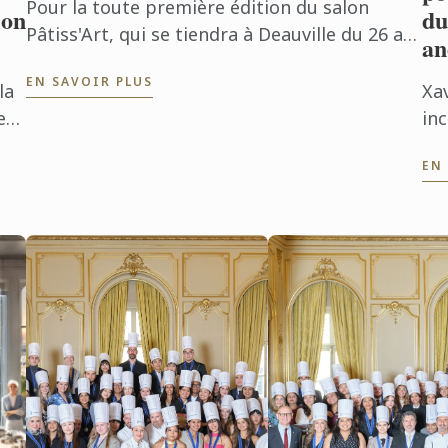
Pour la toute première édition du salon
ion
du
Pâtiss'Art, qui se tiendra à Deauville du 26 au
an
28 octobre prochain, Le Cordon Bleu Paris
EN SAVOIR PLUS
est fier de participer à cet ...
la
Xav
e
in
so
EN
eu
dis
de
es
Di
Ma