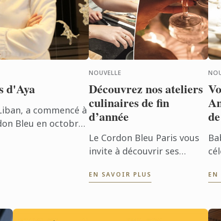
NOUVELLE
NOU
s d'Aya
Découvrez nos ateliers
Vo
culinaires de fin
An
 Liban, a commencé à
d’année
de
rdon Bleu en octobre
Grand Diplôme® avec
Le Cordon Bleu Paris vous
Ba
.
invite à découvrir ses
cé
ateliers de fin d’année,
gu
EN SAVOIR PLUS
EN
dédiés à deux
am
incontournables des repas
ant
de fête : le foie gras et la
ac
bûche de ...
d'a