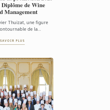
 Diplôme de Wine
d Management
ier Thuizat, une figure
contournable de la
mmellerie française et
 SAVOIR PLUS
ropéenne, sera le parrain
 la promotion du
plôme de Wine and
nagement en ...