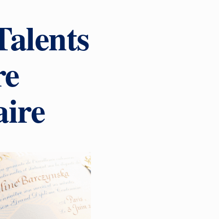
Talents
re
aire