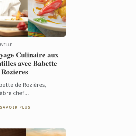
VELLE
yage Culinaire aux
tilles avec Babette
 Rozieres
bette de Rozières,
lèbre chef
adeloupéenne et
 SAVOIR PLUS
bassadrice de la cuisine
illaise, anime
tuellement une série
teliers culinaires dans