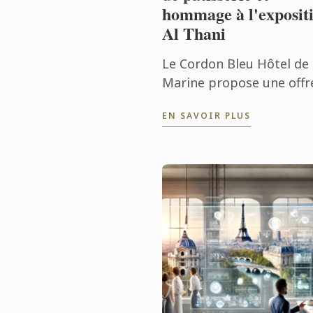
hommage à l'exposit
Al Thani
Le Cordon Bleu Hôtel de 
Marine propose une offr
culinaire couplée à une
EN SAVOIR PLUS
visite d’une exposition.
Tous les derniers mercre
à partir du 30 octobre, l
...