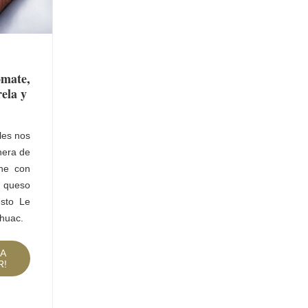
omate,
ela y
les nos
nera de
ine con
ueso
esto Le
huac.
 A
R!