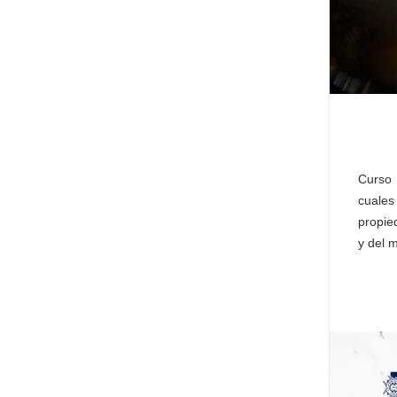
Curso 
cuales
propie
y del 