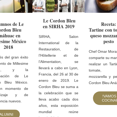
Le Cordon Bleu
umnos de Le
Receta:
en SIRHA 2019
ordon Bleu
Tartine con t
náhuac en
queso mozzar
SIRHA, Salon
esime México
pesto
International de la
2018
Restauration, de
Chef Omar Mora
l’Hôtellerie et de
s del gran éxito
comparte su ma
l’Alimentation, se
ento de Millesime
realizar un Tart
llevará a cabo en Lyon,
ico, y la
tomate, q
Francia, del 26 al 30 de
cipación de Le
mozzarella y p
enero de 2019. Le
n Bleu México.
Cordon Bleu Aná
Cordon Bleu se suma a
un momento de
la celebración que se
ndizaje y de
!VAMOS
lleva acabo cada dos
COCINA
encia nuevos.
años, esta exposición
mundial reúne
ALUMNI