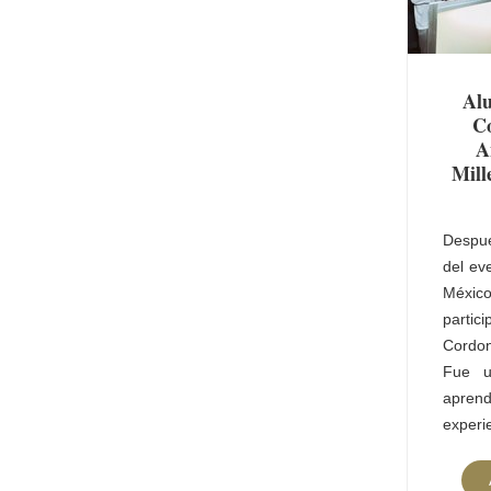
Al
C
A
Mill
Despué
del ev
Méx
parti
Cordo
Fue 
apre
experi