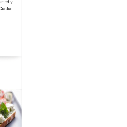
usted y
 Cordon