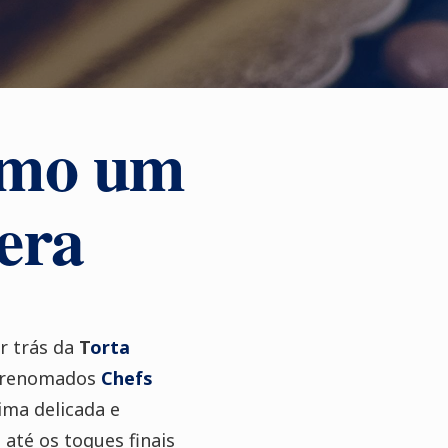
omo um
era
r trás da
T
orta
s renomados
Chefs
ima delicada e
até os toques finais