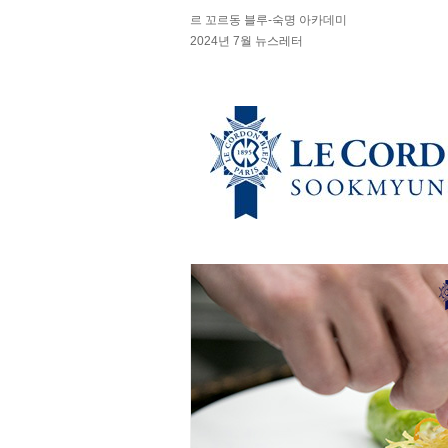
르 꼬르동 블루-숙명 아카데미
2024년 7월 뉴스레터