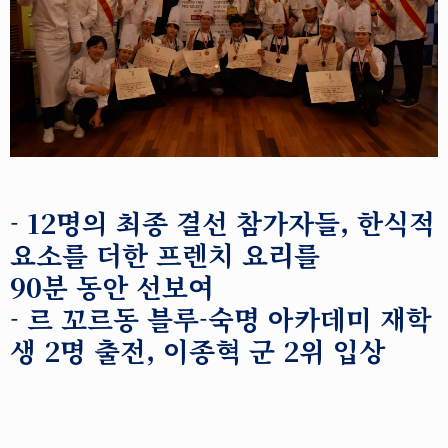
- 12명의 최종 결선 참가자들, 한식적
요소를 더한 프렌치 요리를
90분 동안 선보여
- 르 꼬르동 블루-숙명 아카데미 재학
생 2명 출전, 이종혁 군 2위 입상