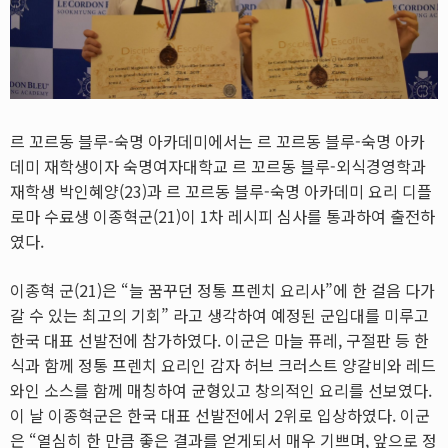
르 꼬르동 블루-숙명 아카데미에서는 르 꼬르동 블루-숙명 아카
데미 재학생이자 숙명여자대학교 르 꼬르동 블루-외식경영학과
재학생 박인혜양(23)과 르 꼬르동 블루-숙명 아카데미 요리 디플
로마 수료생 이종혁군(21)이 1차 레시피 심사를 통과하여 출전하
였다.
이종혁 군(21)은 “늘 꿈꾸던 정통 프렌치 요리사”에 한 걸음 다가
갈 수 있는 최고의 기회” 라고 생각하여 예정된 군입대를 미루고
한국 대표 선발전에 참가하였다. 이군은 마늘 퓨레, 구절판 등 한
식과 함께 정통 프렌치 요리인 감자 허브 크러스트 양갈비와 레드
와인 소스를 함께 매칭하여 균형있고 창의적인 요리를 선보였다.
이 날 이종혁군은 한국 대표 선발전에서 2위로 입상하였다. 이군
은 “열심히 한 만큼 좋은 결과를 얻게되서 매우 기쁘며, 앞으로 정