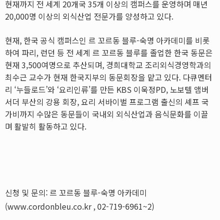
현재까지 전 세계 20개국 35개 이상의 캠퍼스를 운영하며 매년
20,000명 이상의 외식산업 전문가를 양성하고 있다.
현재, 한국 공식 캠퍼스인 르 꼬르동 블루-숙명 아카데미를 비롯
하여 파리, 런던 등 전 세계 르 꼬르동 블루를 졸업한 한국 동문은
현재 3,500여명으로 추산되며, 경희대학교 조리외식경영학과의
최수근 교수가 현재 한국지부의 동문회장을 맡고 있다. 다큐멘터
리 ‘누들로드’와 ‘요리인류’를 만든 KBS 이욱정PD, 노보텔 앰버
서더 부산의 강용 회장, 요리 서바이벌 프로그램 출신의 셰프 국
가비까지 수많은 동문들이 국내외 외식산업과 음식문화를 이끌
며 활발히 활동하고 있다.
신청 및 문의: 르 꼬르동 블루-숙명 아카데미
(www.cordonbleu.co.kr , 02-719-6961~2)