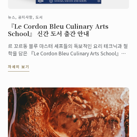
뉴스, 공지사항, 도서
『Le Cordon Bleu Culinary Arts
School』 신간 도서 출간 안내
르 꼬르동 블루 마스터 셰프들의 독보적인 요리 테크닉과 철
학을 담은 『Le Cordon Bleu Culinary Arts School』이
영국 파이돈(Phaidon) 출판사와 르 꼬르동 블루의 협업으로
자세히 보기
11월에 전 세계 출시 예정입니다. 지금 바로 사전 예약하세
요.