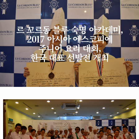
르 꼬르동 블루-숙명 아카데미,
2017 아시아 에스코피에
주니어 요리 대회,
한국 대표 선발전 개최