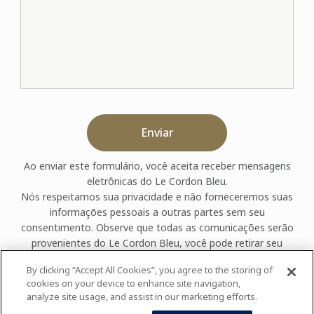
Enviar
Ao enviar este formulário, você aceita receber mensagens
eletrônicas do Le Cordon Bleu.
Nós respeitamos sua privacidade e não forneceremos suas
informações pessoais a outras partes sem seu
consentimento. Observe que todas as comunicações serão
provenientes do Le Cordon Bleu, você pode retirar seu
consentimento para receber mensagens eletrônicas a
By clicking “Accept All Cookies”, you agree to the storing of
qualquer momento, clicando no link "cancelar inscrição" na
cookies on your device to enhance site navigation,
parte inferior de um e-mail ou contatando-nos diretamente.
analyze site usage, and assist in our marketing efforts.