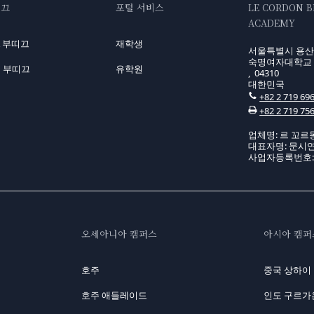
띠끄
포털 서비스
LE CORDON 
ACADEMY
A 부띠끄
재학생
서울특별시 용산구
숙명여자대학교 
 부띠끄
유학원
, 04310
대한민국
+82 2 719 69
+82 2 719 75
업체명: 르 꼬르
대표자명: 문시
사업자등록번호: 10
오세아니아 캠퍼스
아시아 캠퍼
호주
중국 상하이
호주 애들레이드
인도 구르가