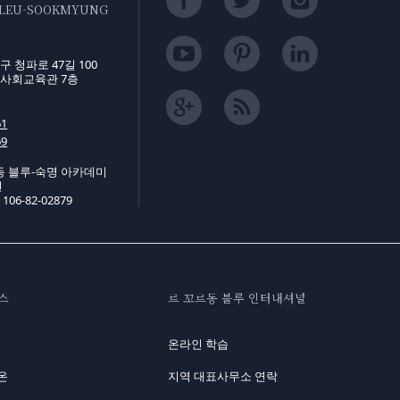
BLEU-SOOKMYUNG
 청파로 47길 100
사회교육관 7층
61
69
동 블루-숙명 아카데미
연
6-82-02879
스
르 꼬르동 블루 인터내셔널
온라인 학습
온
지역 대표사무소 연락