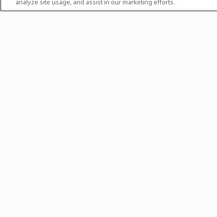
analyze site usage, and assist in our marketing efforts.
Ordenar por
Não há notícias e event