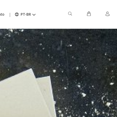
ato
PT-BR