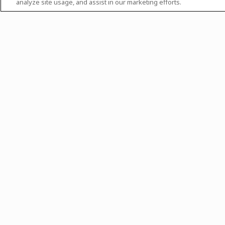
analyze site usage, and assist in our marketing efforts.
Ordenar por
Não há notícias e event