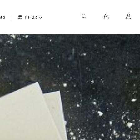
ato
PT-BR