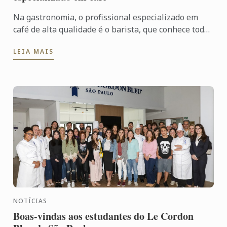
Na gastronomia, o profissional especializado em
café de alta qualidade é o barista, que conhece todos
os detalhes deste grão, desde a produção até a
LEIA MAIS
extração, ...
NOTÍCIAS
Boas-vindas aos estudantes do Le Cordon