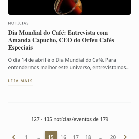
NOTÍCIAS
Dia Mundial do Café: Entrevista com
Amanda Capucho, CEO do Orfeu Cafés
Especiais
O dia 14 de abril é o Dia Mundial do Café. Para
entendermos melhor este universo, entrevistamos
Amanda Capucho, CEO do Orfeu Cafés Especiais, o
LEIA MAIS
café brasileiro ...
127 - 135 notícias/eventos de 179
1
…
15
16
17
18
…
20