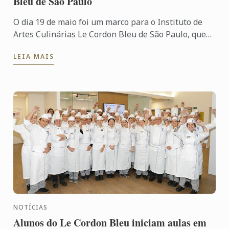
Bleu de São Paulo
O dia 19 de maio foi um marco para o Instituto de
Artes Culinárias Le Cordon Bleu de São Paulo, que
recebeu 32 alunos para o tradicional Orientation
LEIA MAIS
Day, ...
NOTÍCIAS
Alunos do Le Cordon Bleu iniciam aulas em