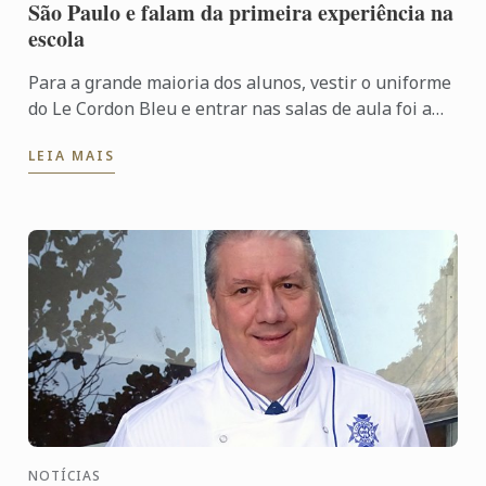
São Paulo e falam da primeira experiência na
escola
Para a grande maioria dos alunos, vestir o uniforme
do Le Cordon Bleu e entrar nas salas de aula foi a
realização de um sonho. Confira os depoimentos de
LEIA MAIS
alguns ...
NOTÍCIAS