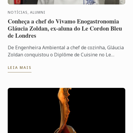
NOTÍCIAS, ALUMNI
Conheça a chef do Vivamo Enogastronomia
Gláucia Zoldan, ex-aluna do Le Cordon Bleu
de Londres
De Engenheira Ambiental a chef de cozinha, Gláucia
Zoldan conquistou o Diplôme de Cuisine no Le
Cordon Bleu em Londres e hoje conduz o seu
LEIA MAIS
próprio restaurante, ...