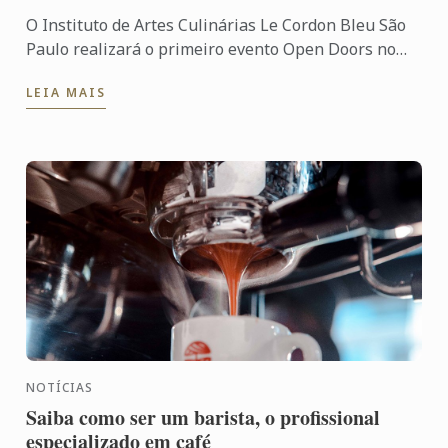
O Instituto de Artes Culinárias Le Cordon Bleu São
Paulo realizará o primeiro evento Open Doors no
dia 23 de junho, das 10h às 13h, na Rua Natingui,
LEIA MAIS
862, Vila ...
NOTÍCIAS
Saiba como ser um barista, o profissional
especializado em café