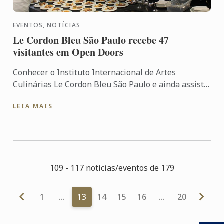
EVENTOS, NOTÍCIAS
Le Cordon Bleu São Paulo recebe 47
visitantes em Open Doors
Conhecer o Instituto Internacional de Artes
Culinárias Le Cordon Bleu São Paulo e ainda assistir
de perto aos chefs em ação é o sonho de muitos fãs
LEIA MAIS
da ...
109 - 117 notícias/eventos de 179
1
…
13
14
15
16
…
20