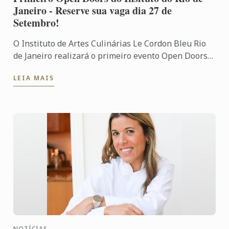
Janeiro - Reserve sua vaga dia 27 de
Setembro!
O Instituto de Artes Culinárias Le Cordon Bleu Rio
de Janeiro realizará o primeiro evento Open Doors
no dia 27 de setembro, das 18:30h às 20h, na Rua da
LEIA MAIS
...
NOTÍCIAS