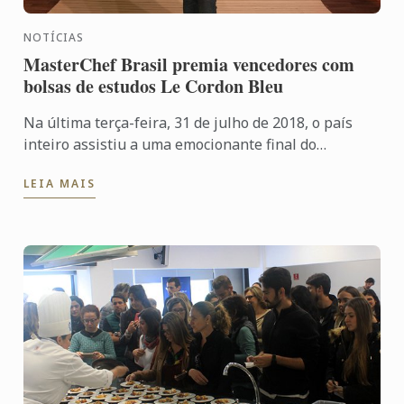
NOTÍCIAS
MasterChef Brasil premia vencedores com
bolsas de estudos Le Cordon Bleu
Na última terça-feira, 31 de julho de 2018, o país
inteiro assistiu a uma emocionante final do
MasterChef Brasil, disputada entre a gaúcha Maria
LEIA MAIS
Antonia Russi e ...