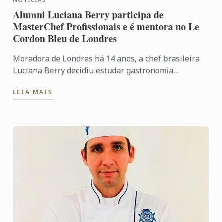
Alumni Luciana Berry participa de
MasterChef Profissionais e é mentora no Le
Cordon Bleu de Londres
Moradora de Londres há 14 anos, a chef brasileira
Luciana Berry decidiu estudar gastronomia
inspirada na vontade de mostrar como é divertido
LEIA MAIS
cozinhar. Não ...