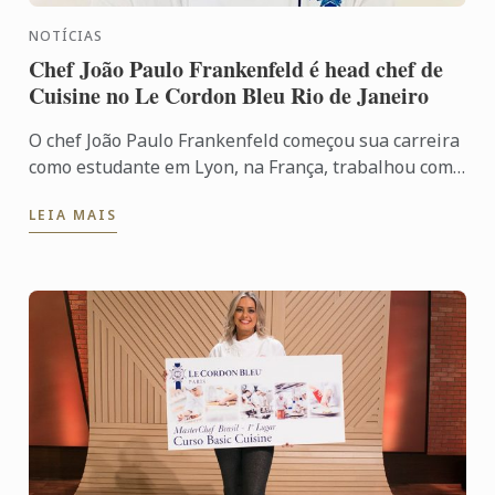
NOTÍCIAS
Chef João Paulo Frankenfeld é head chef de
Cuisine no Le Cordon Bleu Rio de Janeiro
O chef João Paulo Frankenfeld começou sua carreira
como estudante em Lyon, na França, trabalhou como
cozinheiro durante dez anos na Europa e nos
LEIA MAIS
Estados Unidos ...