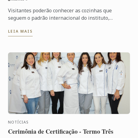
Visitantes poderão conhecer as cozinhas que
seguem o padrão internacional do instituto,
presente em mais de 20 países em todo o mundo.
LEIA MAIS
Devido ao sucesso do ...
NOTÍCIAS
Cerimônia de Certificação - Termo Três