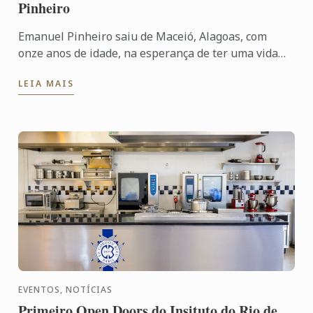
Pinheiro
Emanuel Pinheiro saiu de Maceió, Alagoas, com
onze anos de idade, na esperança de ter uma vida
melhor. Aos quinze, chegou à cozinha, apenas para
LEIA MAIS
ajudar na ...
EVENTOS, NOTÍCIAS
Primeiro Open Doors do Insituto do Rio de