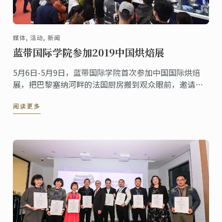
媒体, 活动, 新闻
蓝带国际学院参加2019中国烘焙展
5月6日-5月9日，蓝带国际学院首次参加中国国际烘焙
展，把巴黎塞纳河畔的法国厨房搬到观众眼前，邀请观
众观赏蓝带大师级法式甜品、烘焙的制作工艺，深入了
阅读更多
解蓝带专业课程，现场购买精美周边。