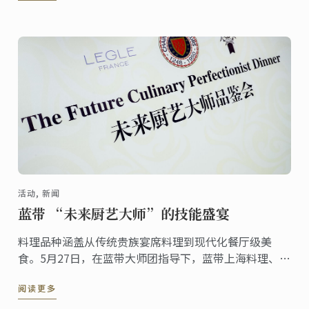
的甜品。 接着就让我们深入探访初次于神户校举行的此
一活动。
活动, 新闻
蓝带 “未来厨艺大师”的技能盛宴
料理品种涵盖从传统贵族宴席料理到现代化餐厅级美
食。5月27日，在蓝带大师团指导下，蓝带上海料理、甜
点高级班学员筹备了“未来厨艺大师品鉴会”。 蓝带大
阅读更多
中华区总经理Sara Shang女士、法国国际美食协会成员
出席了本次活动。