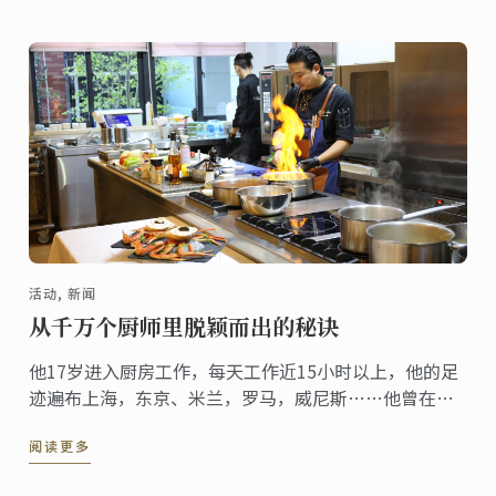
活动, 新闻
从千万个厨师里脱颖而出的秘诀
他17岁进入厨房工作，每天工作近15小时以上，他的足
迹遍布上海，东京、米兰，罗马，威尼斯……他曾在多
家知名米其林餐厅工作（如米兰的Carlo Cracco），并
阅读更多
不断向诸多业界名厨拜师学艺，之后回到上海开设自己
的餐厅。他就是本周蓝带客座讲师Chef Jacky（薛哲