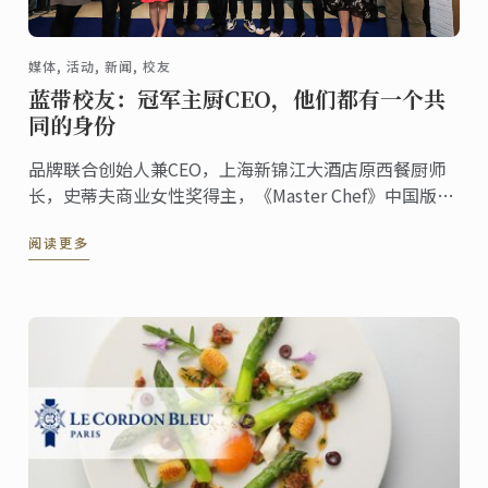
媒体, 活动, 新闻, 校友
蓝带校友：冠军主厨CEO，他们都有一个共
同的身份
品牌联合创始人兼CEO，上海新锦江大酒店原西餐厨师
长，史蒂夫商业女性奖得主，《Master Chef》中国版第
一季冠军，法国烘焙美食大使…… 他们都有一个共同的
阅读更多
身份——蓝带校友。他们曾在蓝带巴黎、上海、澳洲、东
京……学习厨艺技能、研习管理课程。