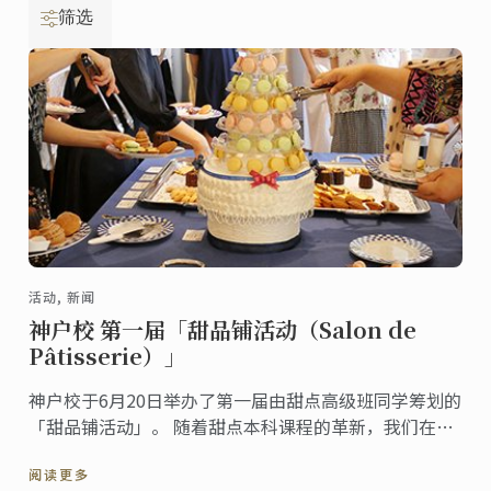
筛选
活动, 新闻
神户校 第一届「甜品铺活动（Salon de
Pâtisserie）」
神户校于6月20日举办了第一届由甜点高级班同学筹划的
「甜品铺活动」。 随着甜点本科课程的革新，我们在新
课程中加入了此项由学生们自行企划主办的活动作为教
阅读更多
学的一环，活动以自助餐会形式提供给宾客们各式各样