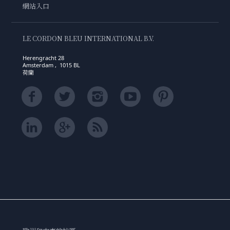
網站入口
LE CORDON BLEU INTERNATIONAL B.V.
Herengracht 28
Amsterdam , 1015 BL
荷蘭