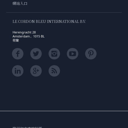
網站入口
LE CORDON BLEU INTERNATIONAL B.V.
Herengracht 28
Amsterdam , 1015 BL
荷蘭