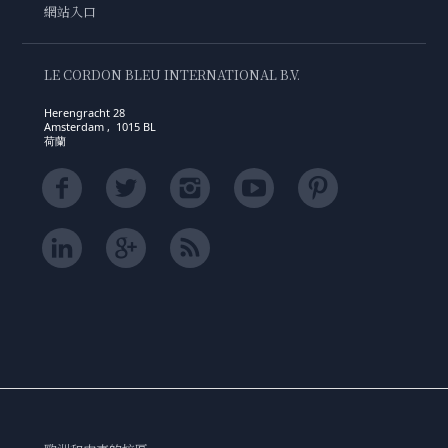
網站入口
LE CORDON BLEU INTERNATIONAL B.V.
Herengracht 28
Amsterdam , 1015 BL
荷蘭