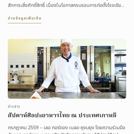
สักการะสิ่งศักดิ์สิทธิ์ เนื่องในโอกาสครบรอบการก่อตั้งโรงเรียน
ครบ 9 ปี ณ บริเวณศาลพระภูมิ โรงแรมดุสิตธานี ...
อ่านข้อมูลเพิ่มเติม
ข่าวสาร
สัปดาห์ศิลปะอาหารไทย ณ ประเทศเกาหลี
กรกฎาคม 2559 – เลอ กอร์ดอง เบลอ-ซุงมยุง โดยความร่วมมือ