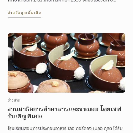
ศึกษาเทอมที่ 2 ประจำปีการศึกษา 2559 จัดขึ้นเมื่อวันที่ 8
กรกฎาคม 2559
อ่านข้อมูลเพิ่มเติม
ข่าวสาร
งานสาธิตการทำอาหารและขนมอบ โดยเชฟ
รับเชิญพิเศษ
โรงเรียนสอนการประกอบอาหาร เลอ กอร์ดอง เบลอ ดุสิต ได้รับ