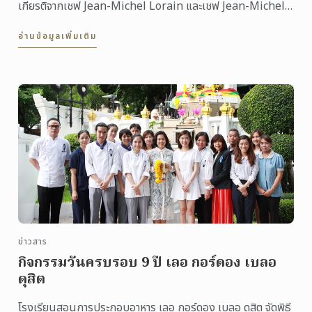
เกียรติจากเชฟ Jean-Michel Lorain และเชฟ Jean-Michel
Perruchon (MOF) มาร่วมสาธิตการประกอบอาหาร ...
อ่านข้อมูลเพิ่มเติม
ข่าวสาร
กิจกรรมวันครบรอบ 9 ปี เลอ กอร์ดอง เบลอ
ดุสิต
โรงเรียนสอนการประกอบอาหาร เลอ กอร์ดอง เบลอ ดุสิต จัดพิธี