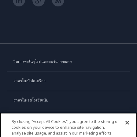
วิทยาเขตในยุโรปและตะวันออกกลาง
สาขาในทวีปอเมริกา
สาขาในเขตโอเชียเนีย
สาขาในทวีปเอเชีย
By clicking “Accept All Cookies”, you agree to the storing of
cookies on your device to enhance site navigation,
analyze site usage, and assist in our marketing efforts.