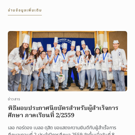
การสร้างสรรค์อาหารและขนมอบแบบฝรั่งเศส ...
อ่านข้อมูลเพิ่มเติม
ข่าวสาร
พิธีมอบประกาศนียบัตรสำหรับผู้สำเร็จการ
ศึกษา ภาคเรียนที่ 2/2559
เลอ กอร์ดอง เบลอ ดุสิต ขอแสดงความยินดีกับผู้สำเร็จการ