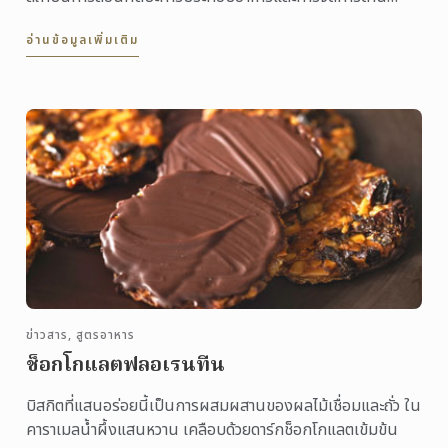
โรงแรมชั้นนำระดับโลก ...
อ่านข้อมูลเพิ่มเติม
ข่าวสาร, สูตรอาหาร
ช็อกโกแลตฟลอเรนทีน
บิสกิตที่แสนอร่อยนี้เป็นการผสมผสานของผลไม้เชื่อมและถั่ว ใน
คาราเมลน้ำผึ้งแสนหวาน เคลือบด้วยดาร์กช็อกโกแลตเข้มข้น