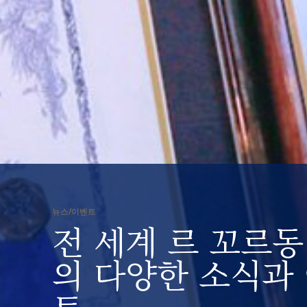
뉴스/이벤트
전 세계 르 꼬르동
의 다양한 소식과
트