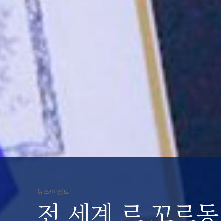
뉴스/이벤트
전 세계 르 꼬르동