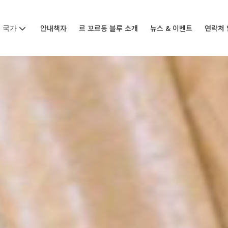
국가
안내책자
르 꼬르동 블루 소개
뉴스 & 이벤트
연락처 